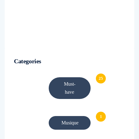
Categories
25
Must-
have
1
Musique