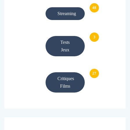
48
Streaming
3
Tests
Jeux
27
Critiques
Films