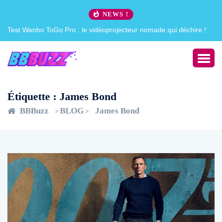
NEWS !
 !
Creative Pebble X : j’ai été choqué !
Étiquette :
James Bond
BBBuzz
BLOG
James Bond
>
>